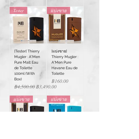
Tester
แบ่งขาย
[Tester] Thierry
[แบ่งขาย]
Mugler : A*Men
Thierry Mugler :
Pure Malt Eau
A*Men Pure
de Toilette
Havane Eau de
100ml (With
Toilette
Box)
Price
฿160.00
Regular Price
Sale Price
฿4,500.00
฿3,490.00
แบ่งขาย
แบ่งขาย