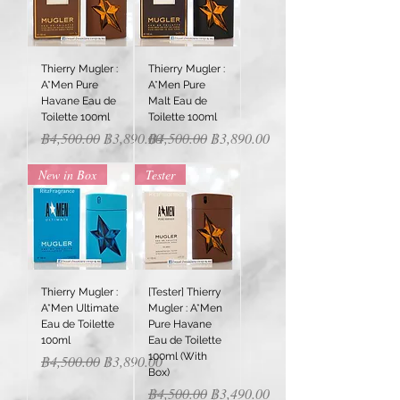
Thierry Mugler :
Thierry Mugler :
A*Men Pure
A*Men Pure
Havane Eau de
Malt Eau de
Toilette 100ml
Toilette 100ml
Regular Price
Sale Price
Regular Price
Sale Price
฿4,500.00
฿3,890.00
฿4,500.00
฿3,890.00
New in Box
Tester
Thierry Mugler :
[Tester] Thierry
A*Men Ultimate
Mugler : A*Men
Eau de Toilette
Pure Havane
100ml
Eau de Toilette
100ml (With
Regular Price
Sale Price
฿4,500.00
฿3,890.00
Box)
Regular Price
Sale Price
฿4,500.00
฿3,490.00