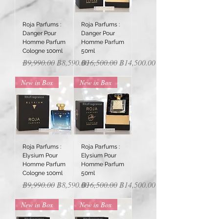
Roja Parfums :
Roja Parfums :
Danger Pour
Danger Pour
Homme Parfum
Homme Parfum
Cologne 100ml
50ml
Regular Price
Sale Price
Regular Price
Sale Price
฿9,990.00
฿8,590.00
฿16,500.00
฿14,500.00
New in Box
New in Box
Roja Parfums :
Roja Parfums :
Elysium Pour
Elysium Pour
Homme Parfum
Homme Parfum
Cologne 100ml
50ml
Regular Price
Sale Price
Regular Price
Sale Price
฿9,990.00
฿8,590.00
฿16,500.00
฿14,500.00
New in Box
New in Box