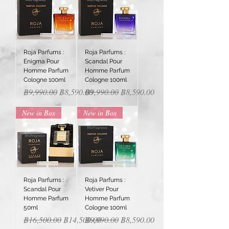
Roja Parfums :
Roja Parfums :
Enigma Pour
Scandal Pour
Homme Parfum
Homme Parfum
Cologne 100ml
Cologne 100ml
Regular Price
Sale Price
Regular Price
Sale Price
฿9,990.00
฿8,590.00
฿9,990.00
฿8,590.00
New in Box
New in Box
Roja Parfums :
Roja Parfums :
Scandal Pour
Vetiver Pour
Homme Parfum
Homme Parfum
50ml
Cologne 100ml
Regular Price
Sale Price
Regular Price
Sale Price
฿16,500.00
฿14,500.00
฿9,990.00
฿8,590.00