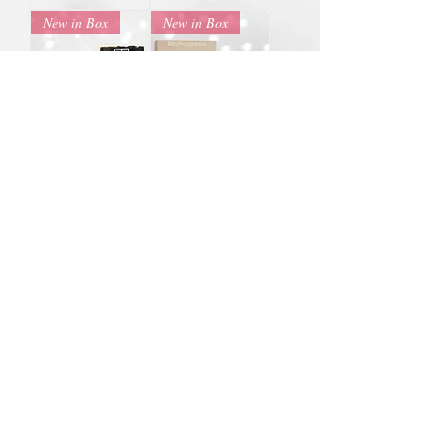
New in Box
New in Box
Roja Parfums :
Roja Parfums :
Vetiver Pour
Oceania Eau de
Homme Parfum
Parfum 100ml
50ml
Regular Price
Sale Price
฿15,500.00
฿13,500.00
Regular Price
Sale Price
฿16,500.00
฿14,500.00
Load More
Contact Us
Facebook: น้ำหอมแท้ น้ำหอมแบ่งขาย ราคาถูก By Ritz
Instagram: Ritz_Fragrance