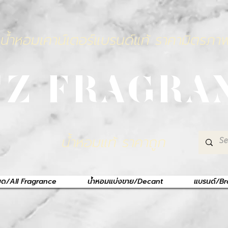
น้ำหอมเคาน์เตอร์แบรนด์แท้ ราคามิตรภา
TZ FRAGRA
น้ำหอมแท้ ราคาถูก
หมด/All Fragrance
น้ำหอมแบ่งขาย/Decant
แบรนด์/B