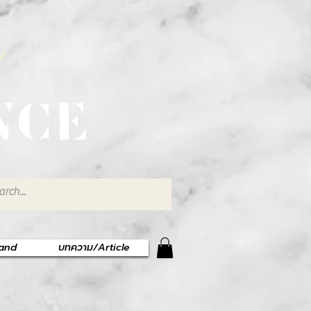
พ
NCE
rand
บทความ/Article