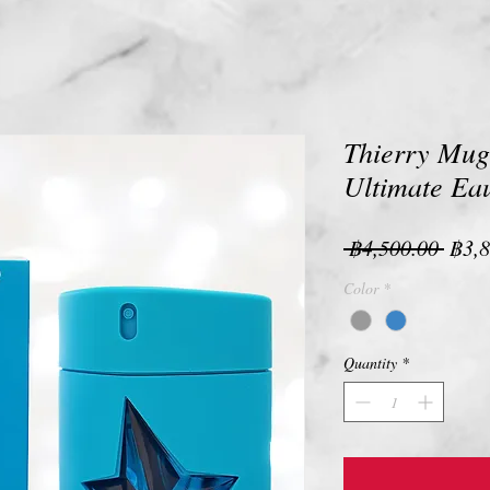
Thierry Mug
Ultimate Eau
Regu
 ฿4,500.00 
฿3,8
Pric
Color
*
Quantity
*