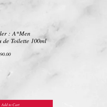
ler : A*Men
 de Toilette 100ml
lar
Sale
90.00
e
Price
Add to Cart