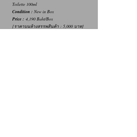
Toilette 100ml
Condition :
New in Box
Price :
4,190 Baht/Box
{ราคาบนห้างสรรพสินค้า : 5,000 บาท}
-----
การเปลี่ยนคืนสินค้า/Return Policy
ทางบริษัท ไม่มีนโยบายการรับ เปลี่ยน/คืน
สินค้า ทุกรณี
We Don't have any Return/Refund Policy.
Contact Us
Facebook: น้ำหอมแท้ น้ำหอมแบ่งขาย ราคาถูก By Ritz
Instagram: Ritz_Fragrance
Line: @ritz_fragrance
Call: (+66)63-838-3131