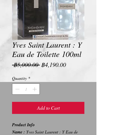
Yves Saint Laurent : Y
Eau de Toilette 100ml
Regular
Sale
 ฿5,000.00 
฿4,190.00
Price
Price
Quantity
*
Add to Cart
Product Info
Name :
Yves Saint Laurent : Y Eau de