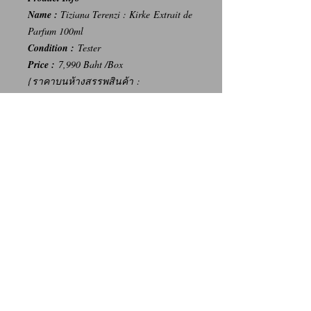
Name :
Tiziana Terenzi : Kirke Extrait de
Parfum 100ml
Condition :
Tester
Price :
7,990 Baht /Box
{ราคาบนห้างสรรพสินค้า :
10,500 บาท}
-----
การเปลี่ยนคืนสินค้า/Return Policy
ทางบริษัท ไม่มีนโยบายการรับ เปลี่ยน/คืน
สินค้า ทุกรณี
We Don't have any Return/Refund Policy.
Contact Us
Facebook: น้ำหอมแท้ น้ำหอมแบ่งขาย ราคาถูก By Ritz
Instagram: Ritz_Fragrance
Line: @ritz_fragrance
Call: (+66)63-838-3131