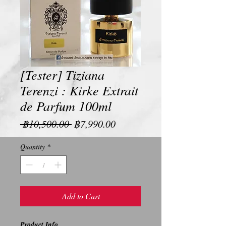
[Tester] Tiziana
Terenzi : Kirke Extrait
de Parfum 100ml
Regular
Sale
 ฿10,500.00 
฿7,990.00
Price
Price
Quantity
*
Add to Cart
Product Info