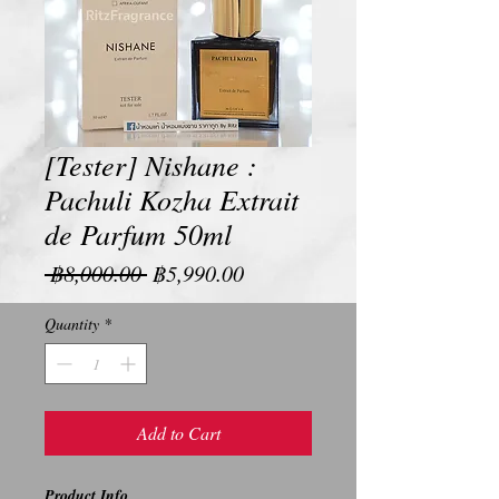
[Tester] Nishane :
Pachuli Kozha Extrait
de Parfum 50ml
Regular
Sale
 ฿8,000.00 
฿5,990.00
Price
Price
Quantity
*
Add to Cart
Product Info