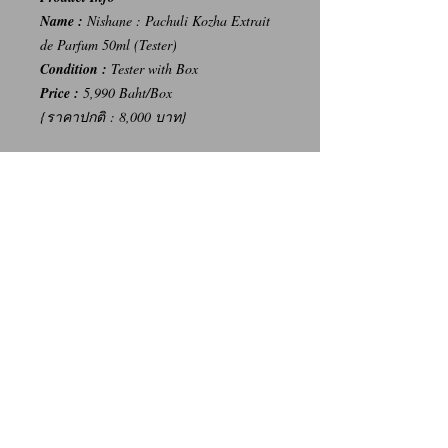
Name :
Nishane : Pachuli Kozha Extrait
de Parfum 50ml (Tester)
Condition :
Tester with Box
Price :
5,990 Baht/Box
{ราคาปกติ : 8,000 บาท}
-----
การเปลี่ยนคืนสินค้า/Return Policy
ทางบริษัท ไม่มีนโยบายการรับ เปลี่ยน/คืน
สินค้า ทุกรณี
We Don't have any Return/Refund Policy.
Contact Us
Facebook: น้ำหอมแท้ น้ำหอมแบ่งขาย ราคาถูก By Ritz
Instagram: Ritz_Fragrance
Line: @ritz_fragrance
Call: (+66)63-838-3131