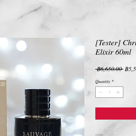
[Tester] Chr
Elixir 60ml
Regu
 ฿6,650.00 
฿5,5
Pric
Quantity
*
-----