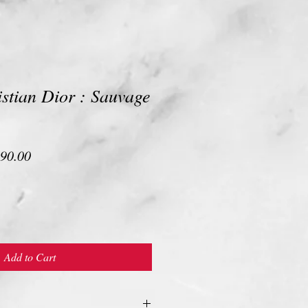
istian Dior : Sauvage
lar
Sale
90.00
e
Price
Add to Cart