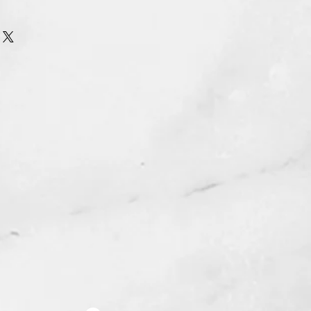
urn Policy
รรับ เปลี่ยน/คืน สินค้า ทุกรณี
n/Refund Policy.