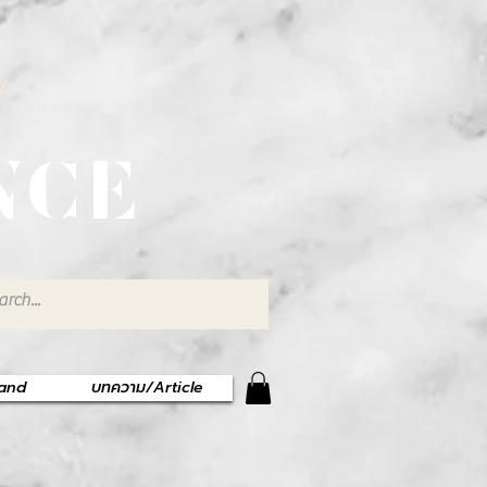
พ
NCE
rand
บทความ/Article