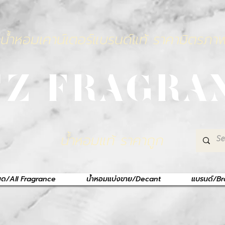
น้ำหอมเคาน์เตอร์แบรนด์แท้ ราคามิตรภา
TZ FRAGRA
น้ำหอมแท้ ราคาถูก
หมด/All Fragrance
น้ำหอมแบ่งขาย/Decant
แบรนด์/B