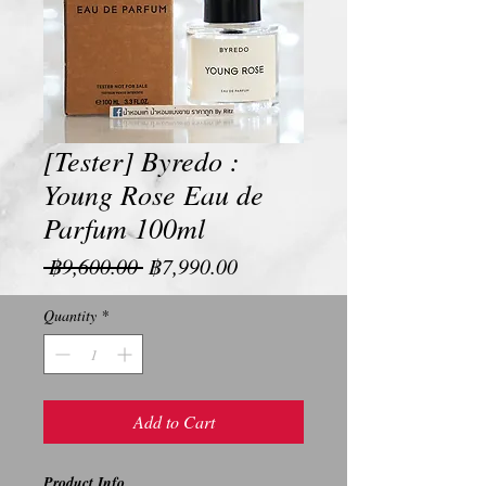
[Tester] Byredo :
Young Rose Eau de
Parfum 100ml
Regular
Sale
 ฿9,600.00 
฿7,990.00
Price
Price
Quantity
*
Add to Cart
Product Info