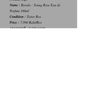
Name :
Byredo : Young Rose Eau de
Parfum 100ml
Condition :
Tester Box
Price :
7,990 Baht/Box
{ราคาปกติ : 9,600 บาท}
-----
การเปลี่ยนคืนสินค้า/Return Policy
ทางบริษัท ไม่มีนโยบายการรับ เปลี่ยน/คืน
สินค้า ทุกรณี
We Don't have any Return/Refund Policy.
Contact Us
Facebook: น้ำหอมแท้ น้ำหอมแบ่งขาย ราคาถูก By Ritz
Instagram: Ritz_Fragrance
Line: @ritz_fragrance
Call: (+66)63-838-3131