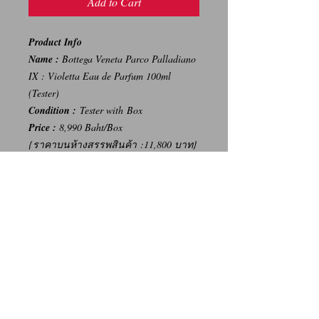
Add to Cart
Product Info
Name :
Bottega Veneta Parco Palladiano
IX : Violetta Eau de Parfum 100ml
(Tester)
Condition :
Tester with Box
Price :
8,990 Baht/Box
{ราคาบนห้างสรรพสินค้า :11,800 บาท}
-----
การเปลี่ยนคืนสินค้า/Return Policy
ทางบริษัท ไม่มีนโยบายการรับ เปลี่ยน/คืน
สินค้า ทุกรณี
We Don't have any Return/Refund Policy.
Contact Us