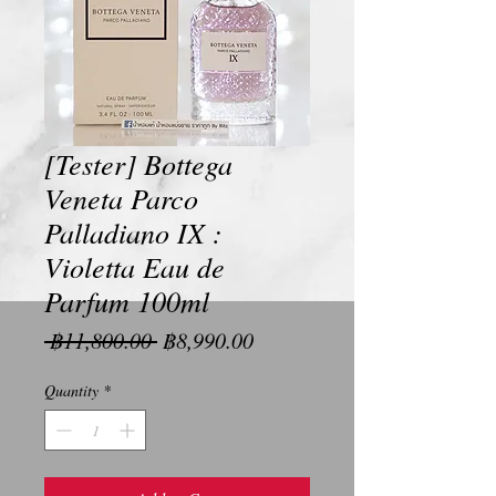
[Tester] Bottega
Veneta Parco
Palladiano IX :
Violetta Eau de
Parfum 100ml
Regular
Sale
 ฿11,800.00 
฿8,990.00
Price
Price
Quantity
*