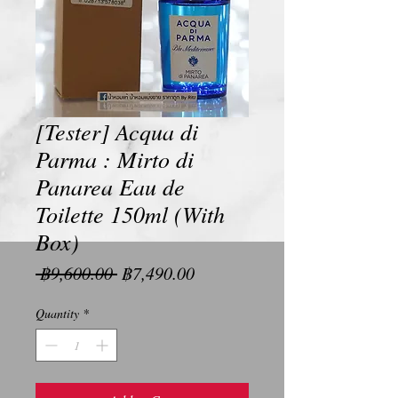
[Tester] Acqua di
Parma : Mirto di
Panarea Eau de
Toilette 150ml (With
Box)
Regular
Sale
 ฿9,600.00 
฿7,490.00
Price
Price
Quantity
*