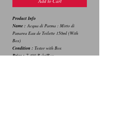
Add to Cart
Product Info
Name :
Acqua di Parma : Mirto di
Panarea Eau de Toilette 150ml (With
Box)
Condition :
Tester with Box
Price :
7,490 Baht/Box
{ราคาบนห้างสรรพสินค้า : 9,600 บาท}
-----
การเปลี่ยนคืนสินค้า/Return Policy
ทางบริษัท ไม่มีนโยบายการรับ เปลี่ยน/คืน
สินค้า ทุกรณี
We Don't have any Return/Refund Policy.
Contact Us
Facebook: น้ำหอมแท้ น้ำหอมแบ่งขาย ราคาถูก By Ritz
Instagram: Ritz_Fragrance