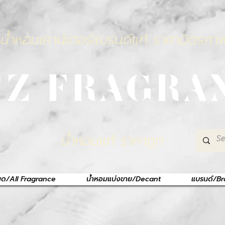
น้ำหอมเคาน์เตอร์แบรนด์แท้ ราคามิตรภา
TZ FRAGRA
น้ำหอมแท้ ราคาถูก
หมด/All Fragrance
น้ำหอมแบ่งขาย/Decant
แบรนด์/B