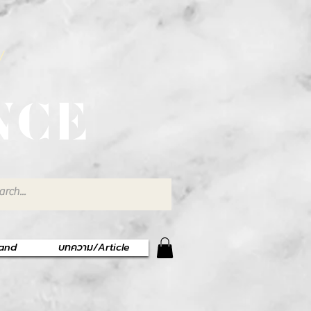
พ
NCE
rand
บทความ/Article