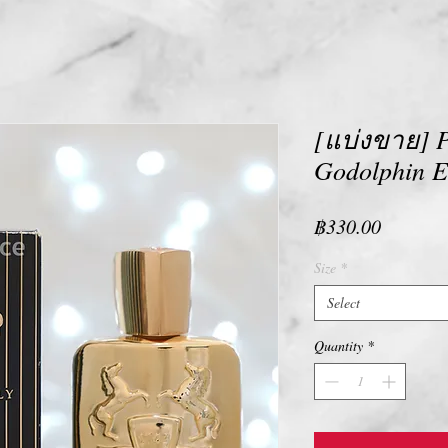
[แบ่งขาย] P
Godolphin E
Price
฿330.00
Size
*
Select
Quantity
*