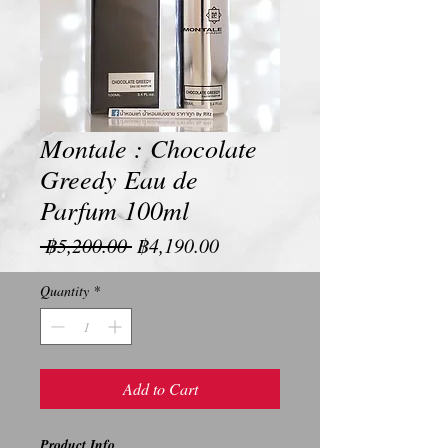
Montale : Chocolate
Greedy Eau de
Parfum 100ml
Regular
Sale
 ฿5,200.00 
฿4,190.00
Price
Price
Quantity
*
Add to Cart
Product Info