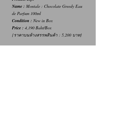
Name :
Montale : Chocolate Greedy Eau
de Parfum 100ml
Condition :
New in Box
Price :
4,190 Baht/Box
{ราคาบนห้างสรรพสินค้า : 5,200 บาท}
-----
การเปลี่ยนคืนสินค้า/Return Policy
ทางบริษัท ไม่มีนโยบายการรับ เปลี่ยน/คืน
สินค้า ทุกรณี
We Don't have any Return/Refund Policy.
Contact Us
Facebook: น้ำหอมแท้ น้ำหอมแบ่งขาย ราคาถูก By Ritz
Instagram: Ritz_Fragrance
Line: @ritz_fragrance
Call: (+66)63-838-3131