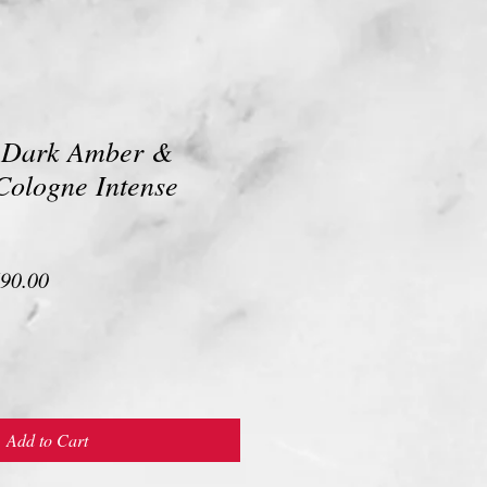
: Dark Amber &
Cologne Intense
lar
Sale
90.00
e
Price
Add to Cart