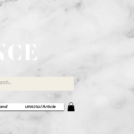
พ
NCE
rand
บทความ/Article