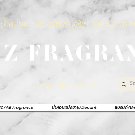
น้ำหอมเคาน์เตอร์แบรนด์แท้ ราคามิตรภา
TZ FRAGRA
น้ำหอมแท้ ราคาถูก
หมด/All Fragrance
น้ำหอมแบ่งขาย/Decant
แบรนด์/B