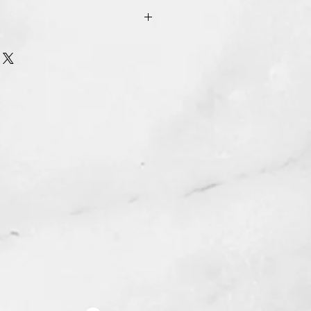
urn Policy
รรับ เปลี่ยน/คืน สินค้า ทุกรณี
n/Refund Policy.