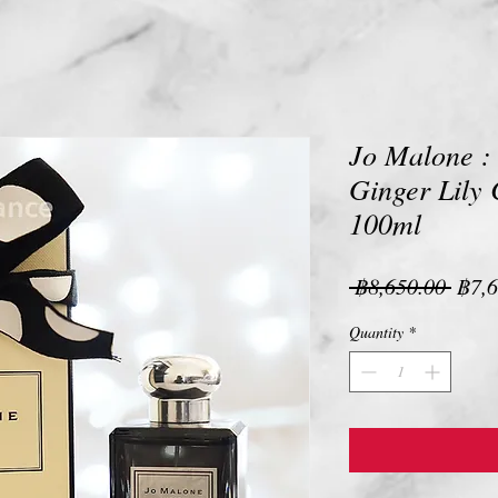
Jo Malone 
Ginger Lily 
100ml
Regu
 ฿8,650.00 
฿7,6
Pric
Quantity
*