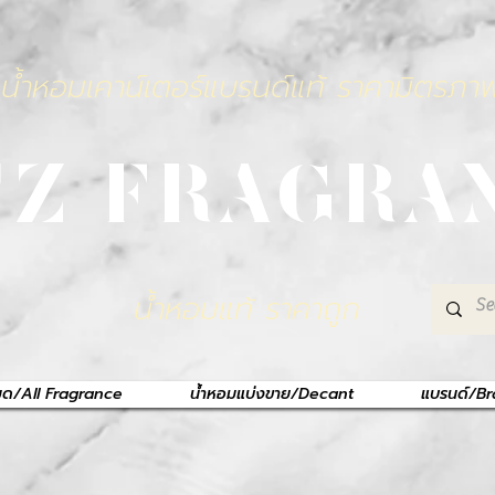
น้ำหอมเคาน์เตอร์แบรนด์แท้ ราคามิตรภา
TZ FRAGRA
น้ำหอมแท้ ราคาถูก
หมด/All Fragrance
น้ำหอมแบ่งขาย/Decant
แบรนด์/B