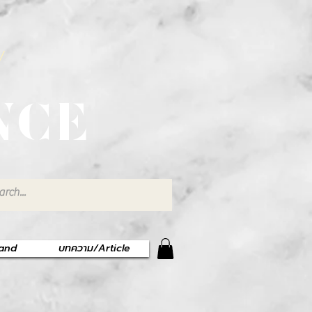
พ
NCE
rand
บทความ/Article