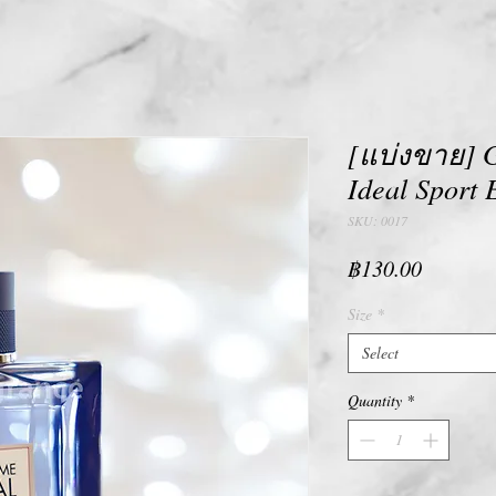
[แบ่งขาย] 
Ideal Sport 
SKU: 0017
Price
฿130.00
Size
*
Select
Quantity
*