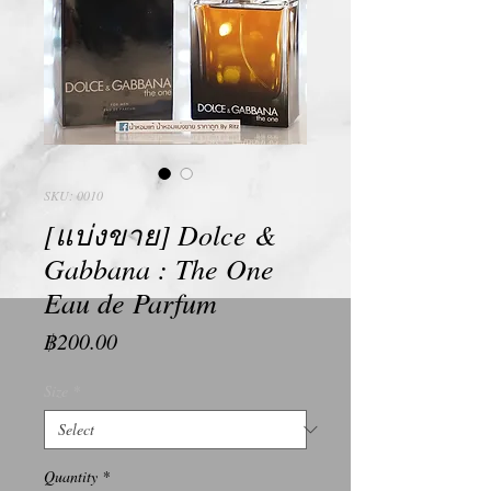
SKU: 0010
[แบ่งขาย] Dolce &
Gabbana : The One
Eau de Parfum
Price
฿200.00
Size
*
Quantity
*