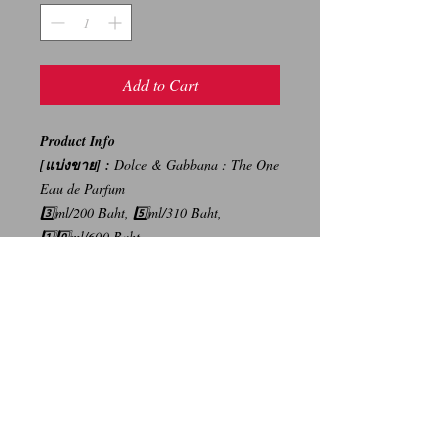
Add to Cart
Product Info
[แบ่งขาย] :
Dolce & Gabbana : The One
Eau de Parfum
3️⃣ml/200 Baht, 5️⃣ml/310 Baht,
1️⃣0️⃣ml/600 Baht
{ราคาบนห้างสรรพสินค้า : 5,500
บาท/100ml}
-----
การเปลี่ยนคืนสินค้า/Return Policy
ทางบริษัท ไม่มีนโยบายการรับ เปลี่ยน/คืน
สินค้า ทุกรณี
We Don't have any Return/Refund Policy.