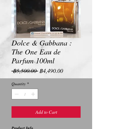
Dolce & Gabbana :
The One Eau de
Parfum 100ml
Regular
Sale
 ฿5,500.00 
฿4,490.00
Price
Price
Quantity
*
Add to Cart
Product Info