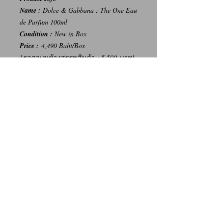
Name :
Dolce & Gabbana : The One Eau
de Parfum 100ml
Condition :
New in Box
Price :
4,490 Baht/Box
{ราคาบนห้างสรรพสินค้า : 5,500 บาท}
-----
การเปลี่ยนคืนสินค้า/Return Policy
ทางบริษัท ไม่มีนโยบายการรับ เปลี่ยน/คืน
สินค้า ทุกรณี
We Don't have any Return/Refund Policy.
Contact Us
Facebook: น้ำหอมแท้ น้ำหอมแบ่งขาย ราคาถูก By Ritz
Instagram: Ritz_Fragrance
Line: @ritz_fragrance
Call: (+66)63-838-3131