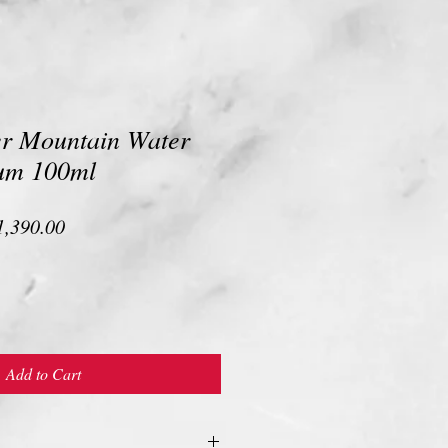
ver Mountain Water
um 100ml
ular
Sale
1,390.00
ce
Price
Add to Cart