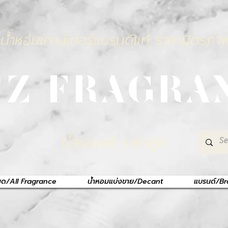
น้ำหอมเคาน์เตอร์แบรนด์แท้ ราคามิตรภา
TZ FRAGRA
น้ำหอมแท้ ราคาถูก
หมด/All Fragrance
น้ำหอมแบ่งขาย/Decant
แบรนด์/B