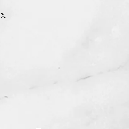
urn Policy
รรับ เปลี่ยน/คืน สินค้า ทุกรณี
n/Refund Policy.