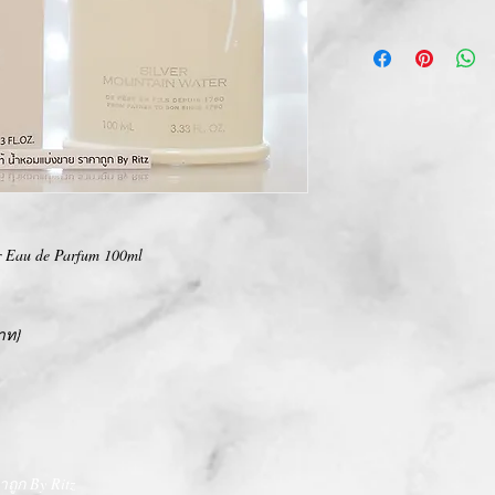
การเปลี่ยนคืนสินค้า/Ret
ทางบริษัท ไม่มีนโยบายกา
We Don't have any Retur
r Eau de Parfum 100ml
าท}
ถูก By Ritz