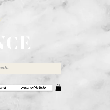
พ
NCE
rand
บทความ/Article