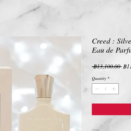
Creed : Sil
Eau de Parf
Reg
 ฿13,100.00 
฿1
Pri
Quantity
*
-----