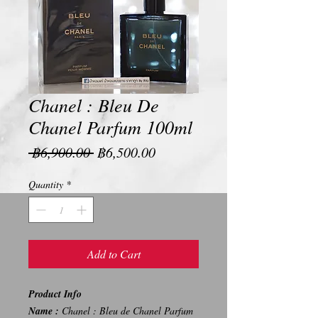
Chanel : Bleu De
Chanel Parfum 100ml
Regular
Sale
 ฿6,900.00 
฿6,500.00
Price
Price
Quantity
*
Add to Cart
Product Info
Name :
Chanel : Bleu de Chanel Parfum