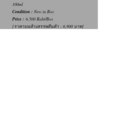
100ml
Condition :
New in Box
Price :
6,500 Baht/Box
{ราคาบนห้างสรรพสินค้า : 6,900 บาท}
-----
การเปลี่ยนคืนสินค้า/Return Policy
ทางบริษัท ไม่มีนโยบายการรับ เปลี่ยน/คืน
สินค้า ทุกรณี
We Don't have any Return/Refund Policy.
Contact Us
Facebook: น้ำหอมแท้ น้ำหอมแบ่งขาย ราคาถูก By Ritz
Instagram: Ritz_Fragrance
Line: @ritz_fragrance
Call: (+66)63-838-3131