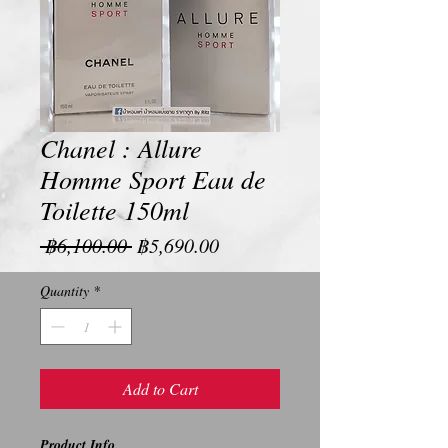
Chanel : Allure
Homme Sport Eau de
Toilette 150ml
Regular
Sale
 ฿6,100.00 
฿5,690.00
Price
Price
Quantity
*
Add to Cart
Product Info