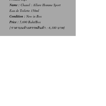
Name :
Chanel : Allure Homme Sport
Eau de Toilette 150ml
Condition :
New in Box
Price :
5,690 Baht/Box
{ราคาบนห้างสรรพสินค้า : 6,100 บาท}
-----
การเปลี่ยนคืนสินค้า/Return Policy
ทางบริษัท ไม่มีนโยบายการรับ เปลี่ยน/คืน
สินค้า ทุกรณี
We Don't have any Return/Refund Policy.
Contact Us
Facebook: น้ำหอมแท้ น้ำหอมแบ่งขาย ราคาถูก By Ritz
Instagram: Ritz_Fragrance
Line: @ritz_fragrance
Call: (+66)63-838-3131