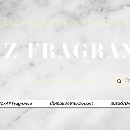
น้ำหอมเคาน์เตอร์แบรนด์แท้ ราคามิตรภา
TZ FRAGRA
น้ำหอมแท้ ราคาถูก
หมด/All Fragrance
น้ำหอมแบ่งขาย/Decant
แบรนด์/B