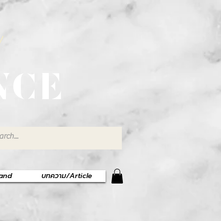
พ
NCE
rand
บทความ/Article