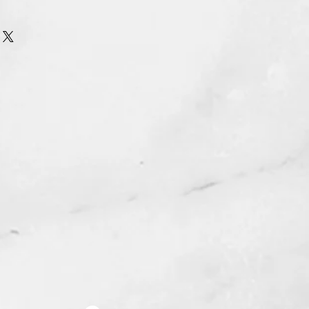
urn Policy
รรับ เปลี่ยน/คืน สินค้า ทุกรณี
n/Refund Policy.