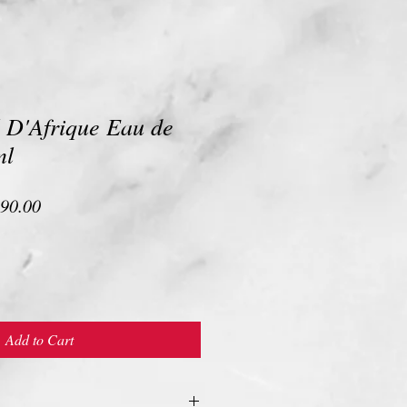
l D'Afrique Eau de
ml
lar
Sale
90.00
e
Price
Add to Cart