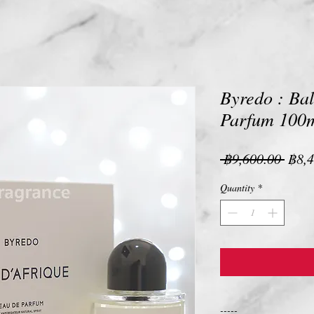
Byredo : Ba
Parfum 100
Regu
 ฿9,600.00 
฿8,4
Pric
Quantity
*
-----