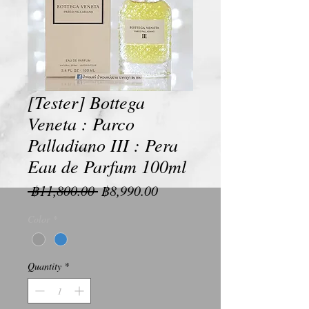
[Tester] Bottega
Veneta : Parco
Palladiano III : Pera
Eau de Parfum 100ml
Regular
Sale
 ฿11,800.00 
฿8,990.00
Price
Price
Color
*
Quantity
*