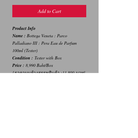
Add to Cart
Product Info
Name :
Bottega Veneta : Parco
Palladiano III : Pera Eau de Parfum
100ml (Tester)
Condition :
Tester with Box
Price :
8,990 Baht/Box
{ราคาบนห้างสรรพสินค้า :11,800 บาท}
-----
การเปลี่ยนคืนสินค้า/Return Policy
ทางบริษัท ไม่มีนโยบายการรับ เปลี่ยน/คืน
สินค้า ทุกรณี
We Don't have any Return/Refund Policy.