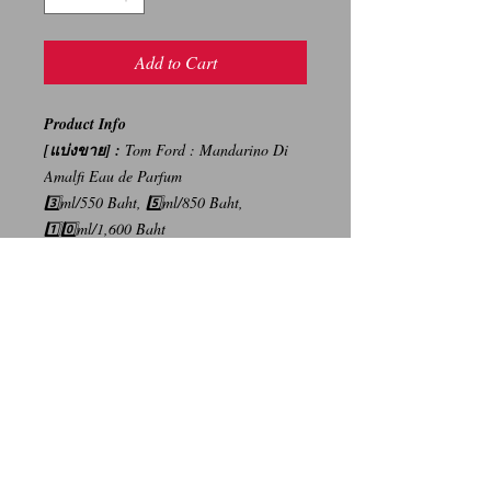
Add to Cart
Product Info
[แบ่งขาย] :
Tom Ford : Mandarino Di
Amalfi Eau de Parfum
3️⃣ml/550 Baht, 5️⃣ml/850 Baht,
1️⃣0️⃣ml/1,600 Baht
{ราคาบนห้างสรรพสินค้า :
16,000 บาท/100ml}
-----
การเปลี่ยนคืนสินค้า/Return Policy
ทางบริษัท ไม่มีนโยบายการรับ เปลี่ยน/คืน
สินค้า ทุกรณี
We Don't have any Return/Refund Policy.
Contact Us