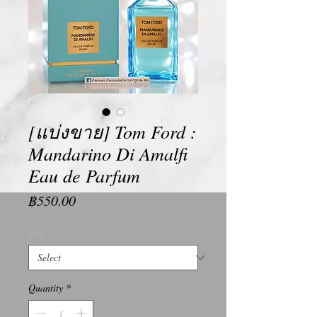
[แบ่งขาย] Tom Ford :
Mandarino Di Amalfi
Eau de Parfum
Price
฿550.00
Size
*
Quantity
*