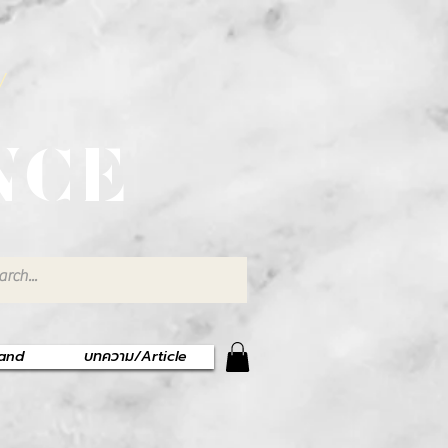
พ
NCE
rand
บทความ/Article