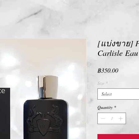
[แบ่งขาย] P
Carlisle Ea
Price
฿350.00
Size
*
Select
Quantity
*