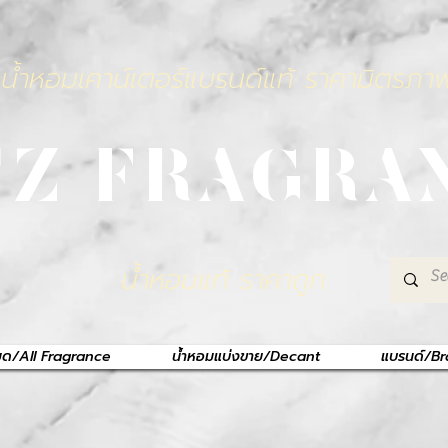
น้ำหอมเคาน์เตอร์แบรนด์แท้ ราคามิตรภา
TZ FRAGRA
น้ำหอมแท้ ราคาถูก
หมด/All Fragrance
น้ำหอมแบ่งขาย/Decant
แบรนด์/B