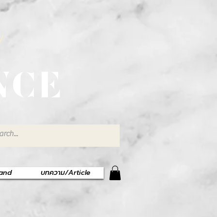
พ
NCE
rand
บทความ/Article