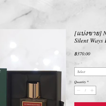
[แบ่งขาย] N
Silent Ways 
Price
฿370.00
Size
*
Select
Quantity
*