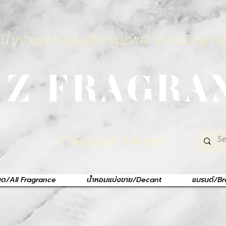
น้ำหอมเคาน์เตอร์แบรนด์แท้ ราคามิตรภา
TZ FRAGRA
น้ำหอมแท้ ราคาถูก
หมด/All Fragrance
น้ำหอมแบ่งขาย/Decant
แบรนด์/B