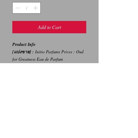
Add to Cart
Product Info
[แบ่งขาย] :
Initio Parfums Prives : Oud
for Greatness Eau de Parfum
3️⃣ml/480 Baht, 5️⃣ml/780
Baht, 1️⃣0️⃣ml/1,500 Baht
-----
การเปลี่ยนคืนสินค้า/Return Policy
ทางบริษัท ไม่มีนโยบายการรับ เปลี่ยน/คืน
สินค้า ทุกรณี
We Don't have any Return/Refund Policy.
Contact Us
Facebook: น้ำหอมแท้ น้ำหอมแบ่งขาย ราคาถูก By Ritz