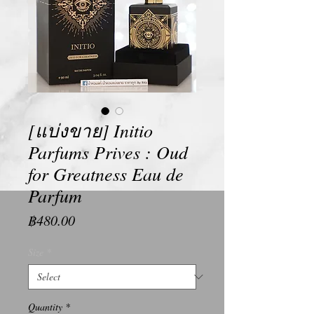
[แบ่งขาย] Initio
Parfums Prives : Oud
for Greatness Eau de
Parfum
Price
฿480.00
Size
*
Quantity
*