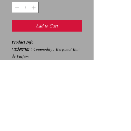
Add to Cart
Product Info
[แบ่งขาย] :
Commodity : Bergamot Eau
de Parfum
3️⃣ml/170 Baht, 5️⃣ml/270
Baht, 1️⃣0️⃣ml/520 Baht
-----
การเปลี่ยนคืนสินค้า/Return Policy
ทางบริษัท ไม่มีนโยบายการรับ เปลี่ยน/คืน
สินค้า ทุกรณี
We Don't have any Return/Refund Policy.
Contact Us
Facebook: น้ำหอมแท้ น้ำหอมแบ่งขาย ราคาถูก By Ritz