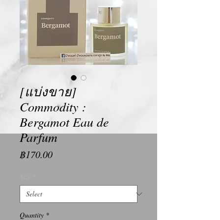
[แบ่งขาย]
Commodity :
Bergamot Eau de
Parfum
Price
฿170.00
Size
*
Quantity
*