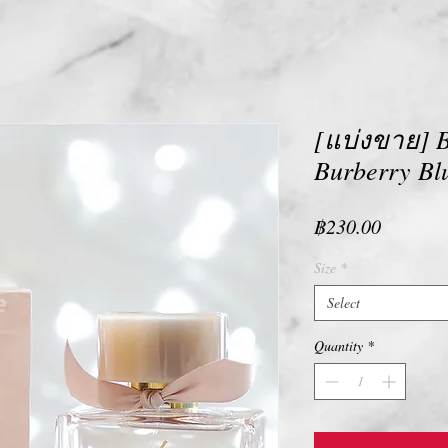
[แบ่งขาย] B
Burberry Bl
Price
฿230.00
Size
*
Select
Quantity
*