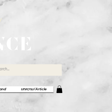
พ
NCE
rand
บทความ/Article