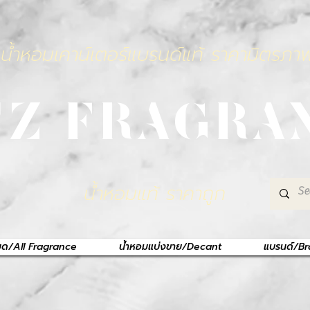
น้ำหอมเคาน์เตอร์แบรนด์แท้ ราคามิตรภา
TZ FRAGRA
น้ำหอมแท้ ราคาถูก
หมด/All Fragrance
น้ำหอมแบ่งขาย/Decant
แบรนด์/B