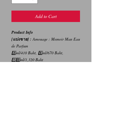
Add to Cart
Product Info
[แบ่งขาย] :
Amouage : Memoir Man Eau
de Parfum
3️⃣ml/410 Baht, 5️⃣ml/670 Baht,
1️⃣0️⃣ml/1,320 Baht
{ราคาบนห้างสรรพสินค้า 13,200
บาท/100ml}
-----
การเปลี่ยนคืนสินค้า/Return Policy
ทางบริษัท ไม่มีนโยบายการรับ เปลี่ยน/คืน
สินค้า ทุกรณี
We Don't have any Return/Refund Policy.
Contact Us