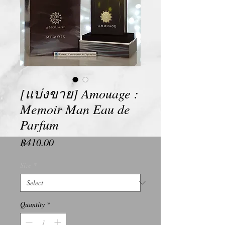
[แบ่งขาย] Amouage :
Memoir Man Eau de
Parfum
Price
฿410.00
Size
*
Quantity
*