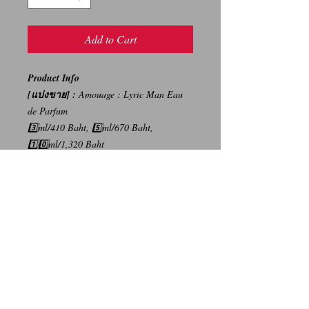
Add to Cart
Product Info
[แบ่งขาย] :
Amouage : Lyric Man Eau
de Parfum
3️⃣ml/410 Baht, 5️⃣ml/670 Baht,
1️⃣0️⃣ml/1,320 Baht
{ราคาบนห้างสรรพสินค้า 13,200
บาท/100ml}
-----
การเปลี่ยนคืนสินค้า/Return Policy
ทางบริษัท ไม่มีนโยบายการรับ เปลี่ยน/คืน
สินค้า ทุกรณี
We Don't have any Return/Refund Policy.
Contact Us