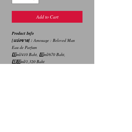
Add to Cart
Product Info
[แบ่งขาย] :
Amouage : Beloved Man
Eau de Parfum
3️⃣ml/410 Baht, 5️⃣ml/670 Baht,
1️⃣0️⃣ml/1,320 Baht
{ราคาบนห้างสรรพสินค้า 13,200
บาท/100ml}
-----
การเปลี่ยนคืนสินค้า/Return Policy
ทางบริษัท ไม่มีนโยบายการรับ เปลี่ยน/คืน
สินค้า ทุกรณี
We Don't have any Return/Refund Policy.
Contact Us