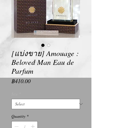
[แบ่งขาย] Amouage :
Beloved Man Eau de
Parfum
Price
฿410.00
Size
*
Quantity
*