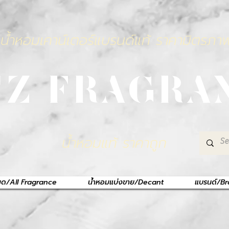
น้ำหอมเคาน์เตอร์แบรนด์แท้ ราคามิตรภา
TZ FRAGRA
น้ำหอมแท้ ราคาถูก
หมด/All Fragrance
น้ำหอมแบ่งขาย/Decant
แบรนด์/B