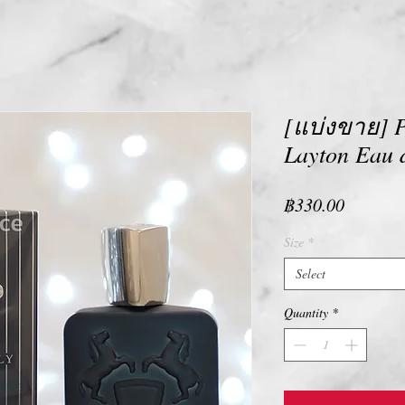
[แบ่งขาย] P
Layton Eau 
Price
฿330.00
Size
*
Select
Quantity
*