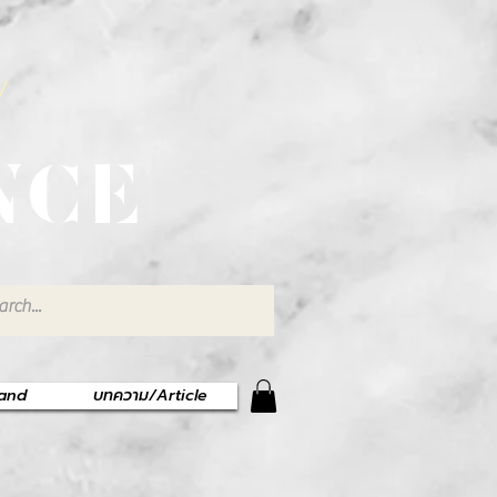
พ
NCE
rand
บทความ/Article