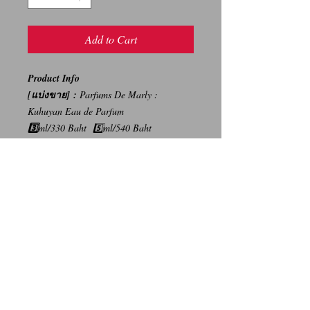
Add to Cart
Product Info
[แบ่งขาย] :
Parfums De Marly :
Kuhuyan Eau de Parfum
3️⃣
ml/330 Baht 5️⃣ml/540 Baht
🔟ml/1,050 Baht
{ราคาปกติ : 9,990 บาท/125ml}
-----
การเปลี่ยนคืนสินค้า/Return Policy
ทางบริษัท ไม่มีนโยบายการรับ เปลี่ยน/คืน
สินค้า ทุกรณี
We Don't have any Return/Refund Policy.
Contact Us
Facebook: น้ำหอมแท้ น้ำหอมแบ่งขาย ราคาถูก By Ritz