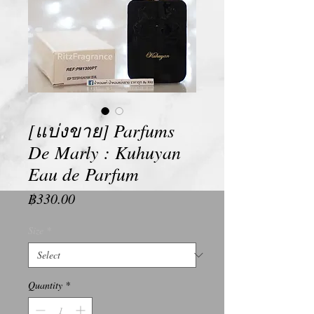
[แบ่งขาย] Parfums
De Marly : Kuhuyan
Eau de Parfum
Price
฿330.00
Size
*
Quantity
*