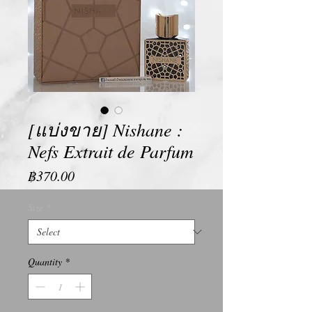
[แบ่งขาย] Nishane :
Nefs Extrait de Parfum
Price
฿370.00
Size
*
Quantity
*