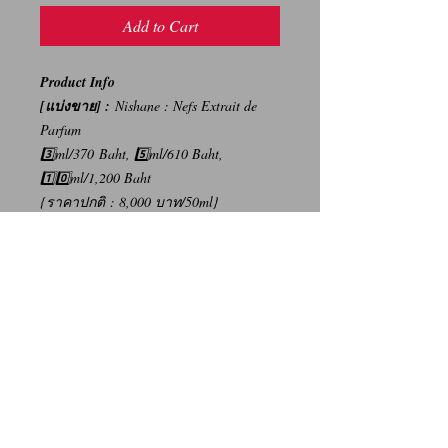
Add to Cart
Product Info
[แบ่งขาย] :
Nishane : Nefs Extrait de
Parfum
3️⃣ml/370 Baht, 5️⃣ml/610 Baht,
1️⃣0️⃣ml/1,200 Baht
{ราคาปกติ : 8,000 บาท/50ml}
-----
การเปลี่ยนคืนสินค้า/Return Policy
ทางบริษัท ไม่มีนโยบายการรับ เปลี่ยน/คืน
สินค้า ทุกรณี
We Don't have any Return/Refund Policy.
Contact Us