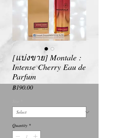
[แบ่งขาย] Montale :
Intense Cherry Eau de
Parfum
Price
฿190.00
Size
*
Quantity
*