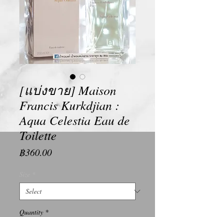
[แบ่งขาย] Maison
Francis Kurkdjian :
Aqua Celestia Eau de
Toilette
Price
฿360.00
Size
*
Quantity
*