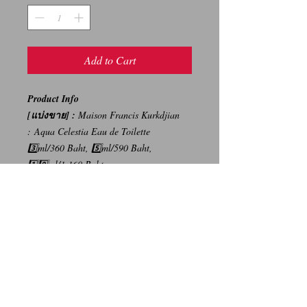
Add to Cart
Product Info
[แบ่งขาย] :
Maison Francis Kurkdjian
: Aqua Celestia Eau de Toilette
3️⃣ml/360 Baht, 5️⃣ml/590 Baht,
1️⃣0️⃣ml/1,160 Baht
{ราคาบนห้างสรรพสินค้า : 7,600
บาท/70ml}
-----
การเปลี่ยนคืนสินค้า/Return Policy
ทางบริษัท ไม่มีนโยบายการรับ เปลี่ยน/คืน
สินค้า ทุกรณี
We Don't have any Return/Refund Policy.