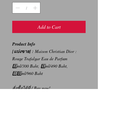
Add to Cart
Product Info
[แบ่งขาย] :
Maison Christian Dior :
Rouge Trafalgar Eau de Parfum
3️⃣ml/300 Baht, 5️⃣ml/490 Baht,
1️⃣0️⃣ml/960 Baht
สั่งซื้อได้ที่
/ Buy now!
Click : Lazada
Click : Line Shopping
-----