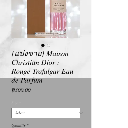
[แบ่งขาย] Maison
Christian Dior :
Rouge Trafalgar Eau
de Parfum
Price
฿300.00
Size
*
Quantity
*