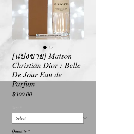
[แบ่งขาย] Maison
Christian Dior : Belle
De Jour Eau de
Parfum
Price
฿300.00
Size
*
Quantity
*