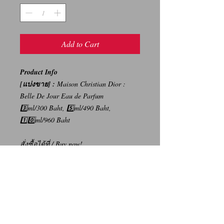
Add to Cart
Product Info
[แบ่งขาย] :
Maison Christian Dior :
Belle De Jour Eau de Parfum
3️⃣ml/300 Baht, 5️⃣ml/490 Baht,
1️⃣0️⃣ml/960 Baht
สั่งซื้อได้ที่
/ Buy now!
Click : Lazada
Click : Line Shopping
-----