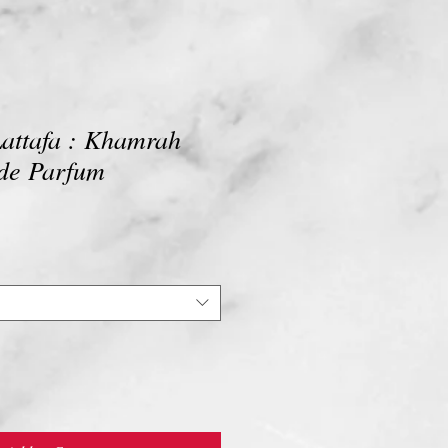
attafa : Khamrah
de Parfum