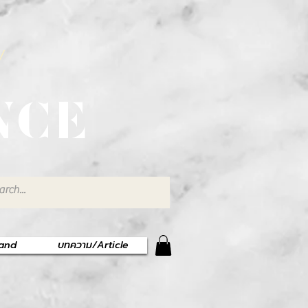
พ
NCE
rand
บทความ/Article