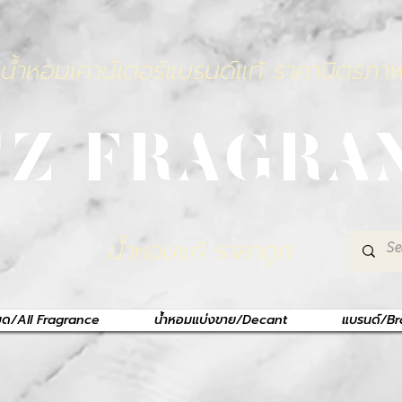
น้ำหอมเคาน์เตอร์แบรนด์แท้ ราคามิตรภา
TZ FRAGRA
น้ำหอมแท้ ราคาถูก
หมด/All Fragrance
น้ำหอมแบ่งขาย/Decant
แบรนด์/B