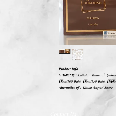
Product Info
[แบ่งขาย] :
Lattafa : Khamrah Qahw
3️⃣ml/100 Baht, 5️⃣ml/150 Baht, 1️⃣0️
Alternative of :
Kilian Angels' Share
Contact Us