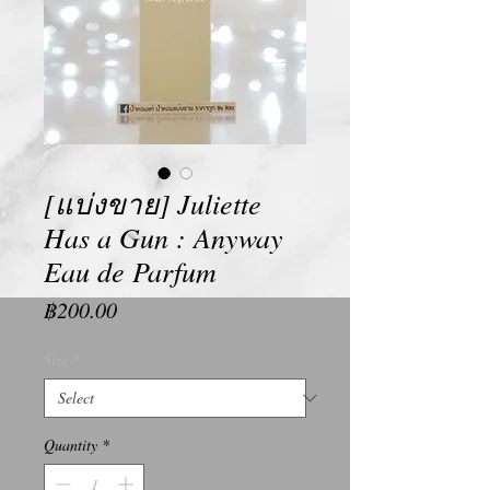
[แบ่งขาย] Juliette
Has a Gun : Anyway
Eau de Parfum
Price
฿200.00
Size
*
Quantity
*