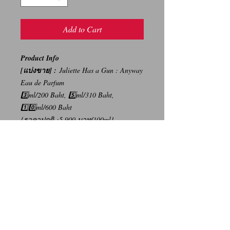
Add to Cart
Product Info
[แบ่งขาย] :
Juliette Has a Gun : Anyway
Eau de Parfum
3️⃣ml/200 Baht, 5️⃣ml/310 Baht,
1️⃣0️⃣ml/600 Baht
{ราคาปกติ :5,900 บาท/100ml}
-----
การเปลี่ยนคืนสินค้า/Return Policy
ทางบริษัท ไม่มีนโยบายการรับ เปลี่ยน/คืน
สินค้า ทุกรณี
We Don't have any Return/Refund Policy.