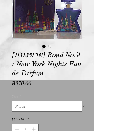
[แบ่งขาย] Bond No.9
: New York Nights Eau
de Parfum
Price
฿370.00
Size
*
Quantity
*