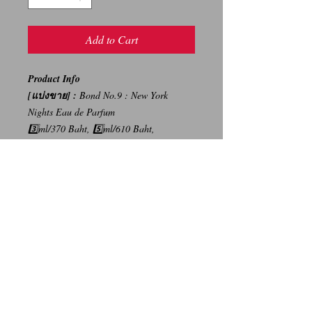
Add to Cart
Product Info
[แบ่งขาย] :
Bond No.9 : New York
Nights Eau de Parfum
3️⃣ml/370 Baht, 5️⃣ml/610 Baht,
1️⃣0️⃣ml/1,200 Baht
{ราคาปกติ : 10,990 บาท/100ml}
-----
การเปลี่ยนคืนสินค้า/Return Policy
ทางบริษัท ไม่มีนโยบายการรับ เปลี่ยน/คืน
สินค้า ทุกรณี
We Don't have any Return/Refund Policy.
Contact Us
Facebook: น้ำหอมแท้ น้ำหอมแบ่งขาย ราคาถูก By Ritz